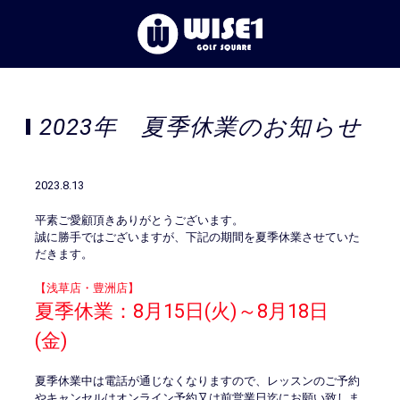
TOP
2023年　夏季休業のお知らせ
初めての⽅へ
2023.8.13
体験レッスン
平素ご愛顧頂きありがとうございます。
誠に勝手ではございますが、下記の期間を夏季休業させていた
店舗一覧
だきます。
【浅草店・豊洲店】
お客様の声
夏季休業：8月15日(火)～8月18日
(金)
お知らせ
夏季休業中は電話が通じなくなりますので、レッスンのご予約
やキャンセルはオンライン予約又は前営業日迄にお願い致しま