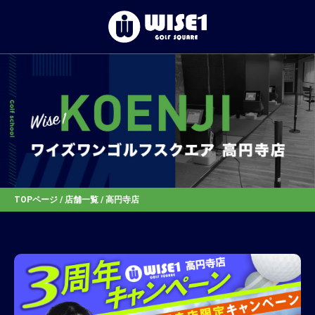
TOP
初めての⽅へ
体験レッスン
店舗一覧
TOPページ
/
店舗一覧
/ 高円寺店
お客様の声
お知らせ