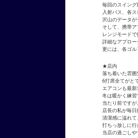
毎回のスイング
入射パス、各ス
沢山のデータが
そして、携帯ア
レンジモードで
詳細なアプロー
更には、各ゴル
★店内
落ち着いた雰囲
6打席全てがと
エアコンも最新
冬は暖かく練習
当たり前ですが
店長の私が毎日
清潔感に溢れて
打ちっ放しに行
当店の過ごしや