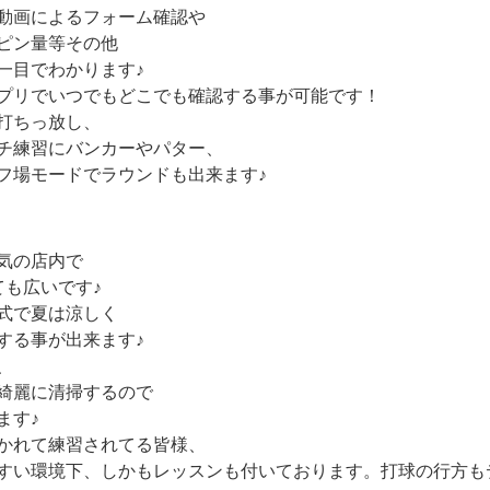
動画によるフォーム確認や
ピン量等その他
一目でわかります♪
プリでいつでもどこでも確認する事が可能です！
打ちっ放し、
チ練習にバンカーやパター、
フ場モードでラウンドも出来ます♪
気の店内で
ても広いです♪
式で夏は涼しく
する事が出来ます♪
、
綺麗に清掃するので
ます♪
かれて練習されてる皆様、
すい環境下、しかもレッスンも付いております。打球の行方も