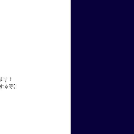
ます！
にする等】