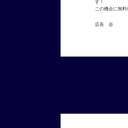
す！
この機会に無料
店長 谷