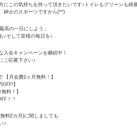
方にこの気持ちを持って頂きたいです♪トイレもグリーンも綺
紳士のスポーツですから(^^)
も最高の一日にしよう」
も♪そして皆様の毎日を♪
な入会キャンペーンを継続中！
にご応募下さい♪
円で 【月会費2ヶ月無料！】
円OFF!】
分無料！】
OFF！！
(無料2カ月)に関しましても
い♪