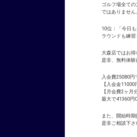
ゴルフ場全ての
ではありません。
10位：「今日
ラウンドも練習
大森店ではお得
是非、無料体験
入会費25080
【入会金11000
【月会費2ヶ月
最大で41360円
また、開始時期
是非ご相談下さ