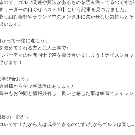
るので、ゴルフ関連や興味があるものを読み漁ってるのですが
すリーダーの口ぐせベスト10】という記事を見つけました。
取り組む姿勢やラウンド中のメンタルに欠かせない気持ちとそ
思います。
向かって一緒に進もう」
を教えてくれる方と二人三脚で♪
じパーティの仲間同士で声を掛け合いましょう！ナイスショッ
呼びます！
に学び合おう」
会員様から学ぶ事は沢山あります♪
習中もお仲間と情報共有し、良いと感じた事は練習でチャレン
成長の一部だ」
コレです！だから人は成長できるのです♪だからゴルフは楽しいの