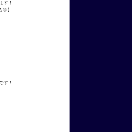
ます！
る等】
です！