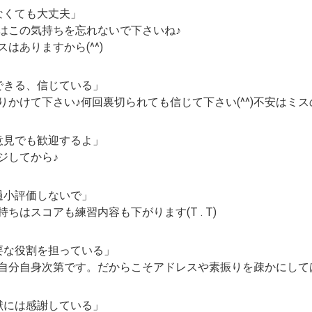
なくても大丈夫」
はこの気持ちを忘れないで下さいね♪
はありますから(^^)
できる、信じている」
りかけて下さい♪何回裏切られても信じて下さい(^^)不安はミ
意見でも歓迎するよ」
ジしてから♪
過小評価しないで」
ちはスコアも練習内容も下がります(T . T)
要な役割を担っている」
自分自身次第です。だからこそアドレスや素振りを疎かにして
献には感謝している」