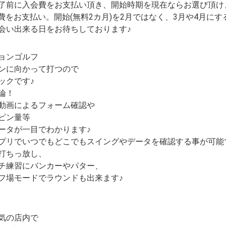
了前に入会費をお支払い頂き、開始時期を現在ならお選び頂け
費をお支払い。開始(無料2カ月)を2月ではなく、3月や4月にす
会い出来る日をお待ちしております♪
ョンゴルフ
ンに向かって打つので
ックです♪
論！
動画によるフォーム確認や
ピン量等
ータが一目でわかります♪
プリでいつでもどこでもスイングやデータを確認する事が可能
打ちっ放し、
チ練習にバンカーやパター、
フ場モードでラウンドも出来ます♪
気の店内で