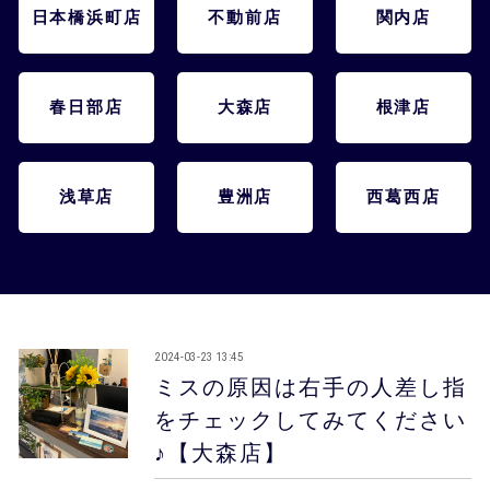
会員様メニュー
日本橋浜町店
不動前店
関内店
採用情報
春日部店
大森店
根津店
浅草店
豊洲店
西葛西店
2024-03-23 13:45
ミスの原因は右手の人差し指
をチェックしてみてください
♪【大森店】