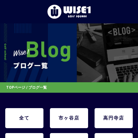
TOP
初めての⽅へ
体験レッスン
店舗一覧
TOPページ
/ ブログ一覧
お客様の声
全て
市ヶ谷店
高円寺店
お知らせ