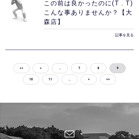
この前は良かったのに(T . T)
こんな事ありませんか？【大
森店】
記事を見る
<<
<
…
7
8
9
10
11
…
>
>>