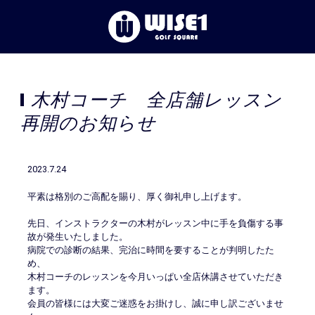
TOP
木村コーチ　全店舗レッスン
初めての⽅へ
再開のお知らせ
体験レッスン
2023.7.24
店舗一覧
平素は格別のご高配を賜り、厚く御礼申し上げます。
先日、インストラクターの木村がレッスン中に手を負傷する事
お客様の声
故が発生いたしました。
病院での診断の結果、完治に時間を要することが判明したた
め、
お知らせ
木村コーチのレッスンを今月いっぱい全店休講させていただき
ます。
会員の皆様には大変ご迷惑をお掛けし、誠に申し訳ございませ