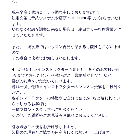
会員様メニュー
ん。
現在全店で代講コーチを調整中しておりますので、
採用情報
決定次第に予約システムや店頭・HP・LINE等でお知らせいたし
ます。
やむなく代講が調整出来ない場合は、終日フリー打席営業とさ
せていただきます。
また、回復次第ではレッスン再開が早まる可能性もございます
ので、
その場合は改めてお知らせいたします。
4月より新しいインストラクターも加わり、多くのお客様から
“今までと違ったヒントを得られた”“飛距離が伸びた”など、
喜びのお声をいただいております。
是非一度、他曜日インストラクターのレッスン受講をご検討く
ださい。
各インストラクターの特徴やご自分に合うか…など迷われてい
らっしゃるお客様は、
一度フロントスタッフへご相談ください。
その他、ご質問やご意見等もお気軽にお伝えください。
引き続きご不便をお掛け致しますが、
皆様のご理解とご協力を何卒宜しくお願い申し上げます。