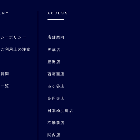
ANY
ACCESS
バシーポリシー
店舗案内
トご利用上の注意
浅草店
要
豊洲店
る質問
⻄葛⻄店
ス一覧
市ヶ谷店
報
高円寺店
日本橋浜町店
不動前店
関内店