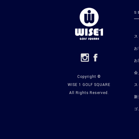
S
ス
お
お
会
Copyright ©
WISE 1 GOLF SQUARE
ス
All Rights Reserved.
新
ゴ