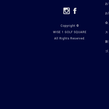
お
お
会
Copyright ©
WISE 1 GOLF SQUARE
ス
All Rights Reserved.
新
ゴ