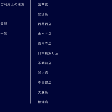
トご利用上の注意
浅草店
要
豊洲店
る質問
⻄葛⻄店
ス一覧
市ヶ谷店
報
高円寺店
日本橋浜町店
不動前店
関内店
春日部店
大森店
根津店