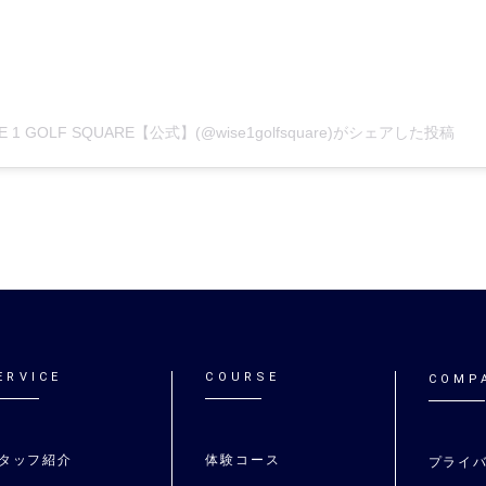
E 1 GOLF SQUARE【公式】(@wise1golfsquare)がシェアした投稿
ERVICE
COURSE
COMP
タッフ紹介
体験コース
プライ