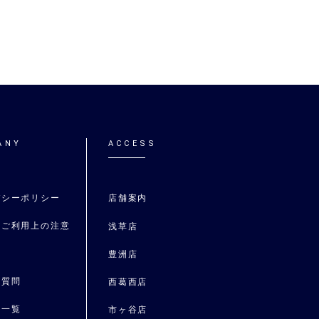
ANY
ACCESS
バシーポリシー
店舗案内
トご利用上の注意
浅草店
要
豊洲店
る質問
⻄葛⻄店
ス一覧
市ヶ谷店