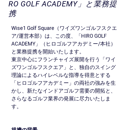
会員様メニュー
RO GOLF ACADEMY」と業務提
携
採用情報
Wise1 Golf Square（ワイズワンゴルフスクエ
ア/運営本部）は、この度、「HIRO GOLF
ACADEMY」（ヒロゴルフアカデミー/本社）
と業務提携を開始いたします。
東京中心にフランチャイズ展開を行う「ワイ
ズワンゴルフスクエア」と、独自のスイング
理論によるハイレベルな指導を得意とする
「ヒロゴルフアカデミー」の両社の強みを生
かし、新たなインドアゴルフ需要の開拓と、
さらなるゴルフ業界の発展に尽力いたしま
す。
提携の背景