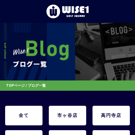
TOP
初めての⽅へ
体験レッスン
店舗一覧
TOPページ
/ ブログ一覧
お客様の声
全て
市ヶ谷店
高円寺店
お知らせ