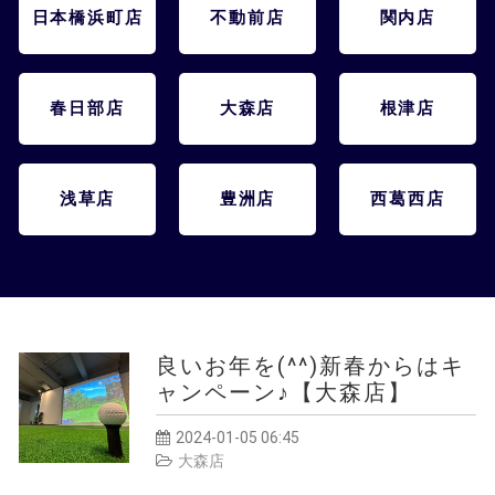
会員様メニュー
日本橋浜町店
不動前店
関内店
採用情報
春日部店
大森店
根津店
浅草店
豊洲店
西葛西店
良いお年を(^^)新春からはキ
ャンペーン♪【大森店】
2024-01-05 06:45
大森店