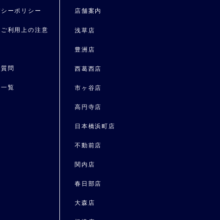
バシーポリシー
店舗案内
トご利用上の注意
浅草店
要
豊洲店
る質問
⻄葛⻄店
ス一覧
市ヶ谷店
報
高円寺店
日本橋浜町店
不動前店
関内店
春日部店
大森店