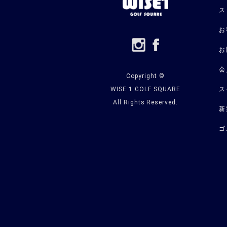
ス
お
お
会
Copyright ©
WISE 1 GOLF SQUARE
ス
All Rights Reserved.
新
ゴ