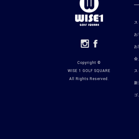
ス
お
お
会
Copyright ©
WISE 1 GOLF SQUARE
ス
All Rights Reserved.
新
ゴ