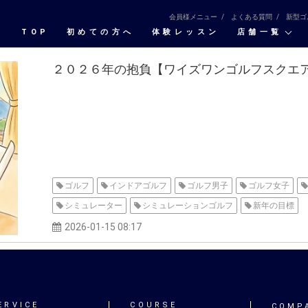
会員様メニュー
よくある質問
新型ゴ
TOP
初めての⽅へ
体験レッスン
店舗一覧
２０２６年の抱負【ワイズワンゴルフスクエ
ゴルフ
インドアゴルフ
ゴルフ男子
ゴルフ女子
シミュレーター
シミュレーションゴルフ
新年の目標
2026-01-15 08:17
ERVICE
COURSE
COMP