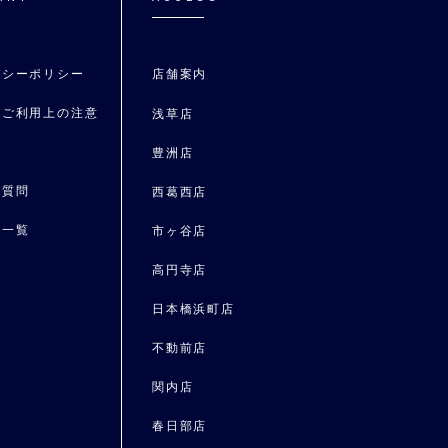
バシーポリシー
店舗案内
トご利用上の注意
浅草店
要
豊洲店
る質問
⻄葛⻄店
ス一覧
市ヶ谷店
報
高円寺店
日本橋浜町店
不動前店
関内店
春日部店