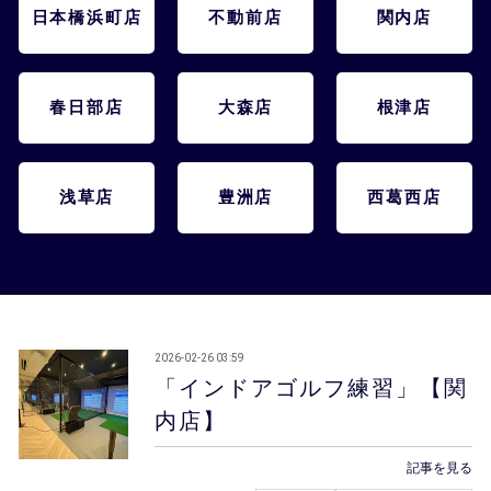
会員様メニュー
日本橋浜町店
不動前店
関内店
採用情報
春日部店
大森店
根津店
浅草店
豊洲店
西葛西店
2026-02-26 03:59
「インドアゴルフ練習」【関
内店】
記事を見る