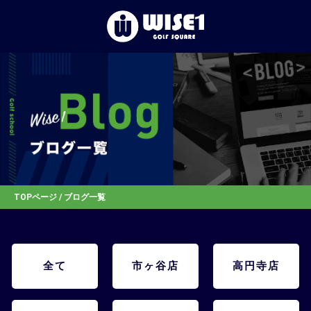
TOP
初めての⽅へ
体験レッスン
店舗一覧
TOPページ
/ ブログ一覧
お客様の声
全て
市ヶ谷店
高円寺店
お知らせ