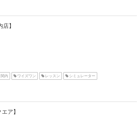
内店】
関内
ワイズワン
レッスン
シミュレーター
クエア】