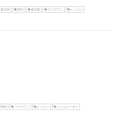
春日部
関内
東京都
ワイズワン
レッスン
関内
ワイズワン
レッスン
シミュレーター