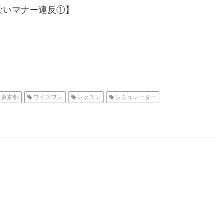
ないマナー違反①】
東京都
ワイズワン
レッスン
シミュレーター
】