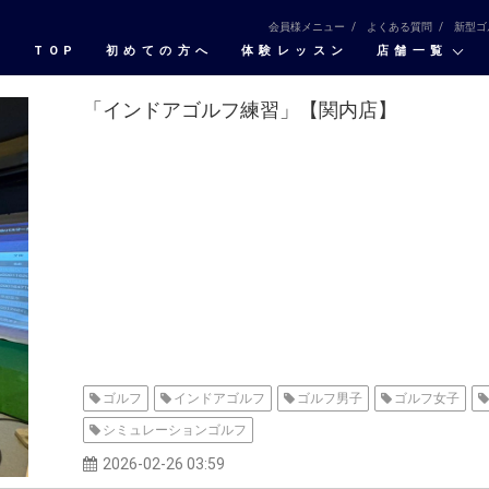
会員様メニュー
よくある質問
新型ゴ
TOP
初めての⽅へ
体験レッスン
店舗一覧
「インドアゴルフ練習」【関内店】
ゴルフ
インドアゴルフ
ゴルフ男子
ゴルフ女子
シミュレーションゴルフ
2026-02-26 03:59